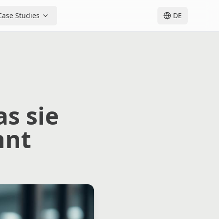
Case Studies
DE
as sie
hnt