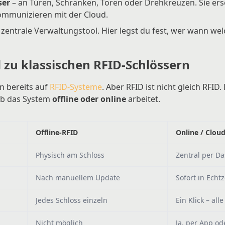
ser
– an Türen, Schränken, Toren oder Drehkreuzen. Sie e
ommunizieren mit der Cloud.
 zentrale Verwaltungstool. Hier legst du fest, wer wann wel
 zu klassischen RFID-Schlössern
 bereits auf
RFID-Systeme
. Aber RFID ist nicht gleich RFID
 ob das System
offline oder online
arbeitet.
Offline-RFID
Online / Clou
Physisch am Schloss
Zentral per D
Nach manuellem Update
Sofort in Echtz
Jedes Schloss einzeln
Ein Klick – all
Nicht möglich
Ja, per App o