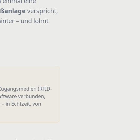
n einmal eine
ießanlage
verspricht,
inter – und lohnt
 Zugangsmedien (RFID-
Software verbunden,
 in Echtzeit, von