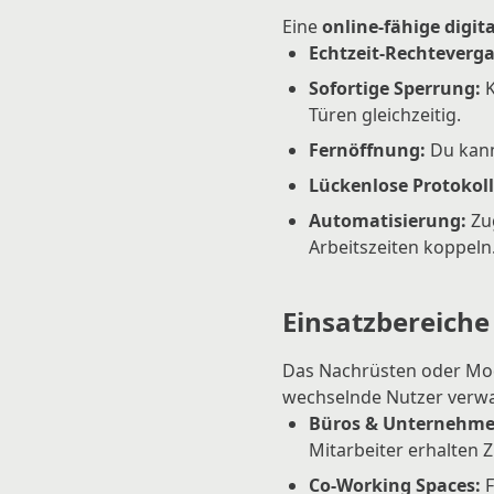
Eine
online-fähige digit
Echtzeit-Rechteverga
Sofortige Sperrung:
K
Türen gleichzeitig.
Fernöffnung:
Du kann
Lückenlose Protokoll
Automatisierung:
Zug
Arbeitszeiten koppeln
Einsatzbereiche
Das Nachrüsten oder Mode
wechselnde Nutzer verw
Büros & Unternehme
Mitarbeiter erhalten 
Co-Working Spaces:
F