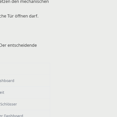
rsetzen den mechanischen
che Tür öffnen darf.
. Der entscheidende
d
ashboard
eit
e Schlösser
der Dashboard