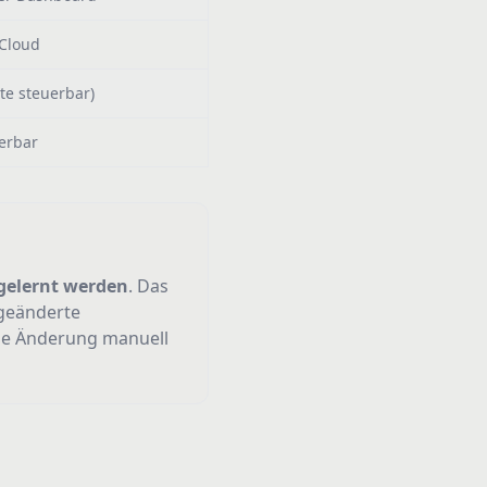
 Cloud
te steuerbar)
erbar
ngelernt werden
. Das
 geänderte
ie Änderung manuell