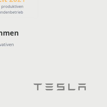
 produktiven
im produktiven Kundenbetrieb
undenbetrieb
ehmen
vativen