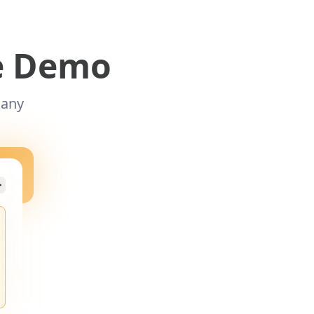
ve Demo
many