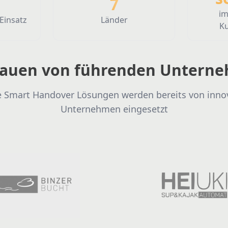
7
im
llationen im Einsatz
Länder
 Einsatz
Länder
K
rauen von führenden Untern
 Smart Handover Lösungen werden bereits von inno
Unternehmen eingesetzt