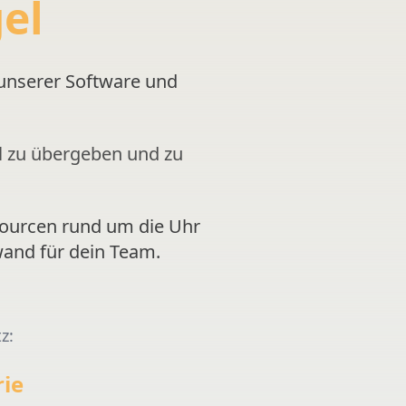
el
unserer Software und
al zu übergeben und zu
sourcen rund um die Uhr
and für dein Team.
z:
rie