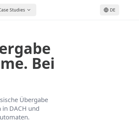
Case Studies
DE
ergabe
eme. Bei
ysische Übergabe
en in DACH und
automaten.