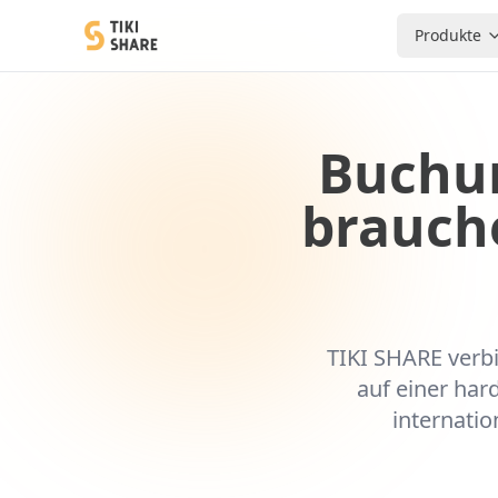
Produkte
Buchu
brauche
TIKI SHARE verb
auf einer har
internati